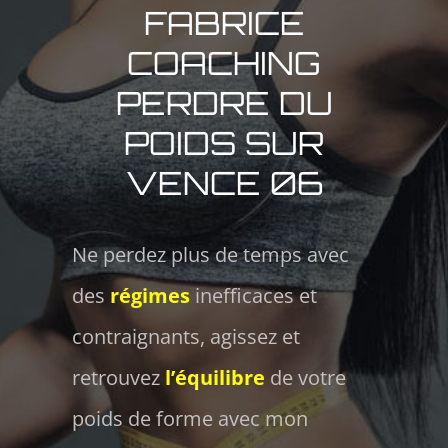
FABRICE
COACHING
PERDRE DU
POIDS SUR
VENCE 06
Ne perdez plus de temps avec
des
régimes
inefficaces et
contraignants, agissez et
retrouvez
l’équilibre
de votre
poids de forme avec mon