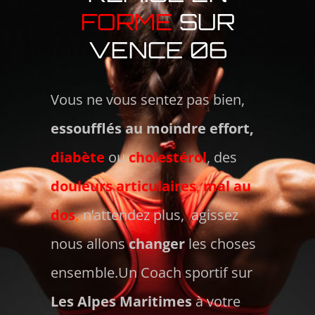
FORME
SUR
VENCE 06
Vous ne vous sentez pas bien,
essoufflés au moindre effort,
diabète
ou
cholestérol
, des
douleurs articulaires
,
mal au
dos
,
n’attendez plus, agissez
nous allons
changer
les choses
ensemble.Un Coach sportif sur
Les Alpes Maritimes
à votre