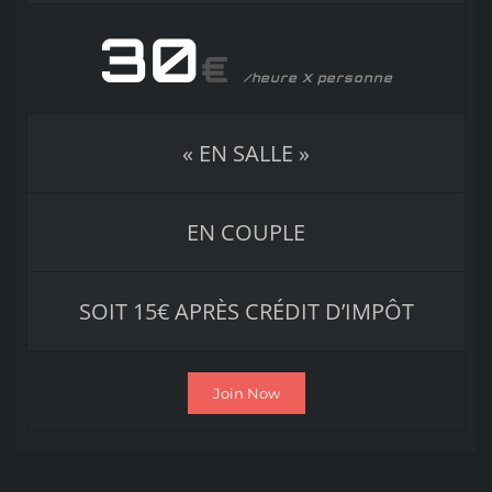
30
€
/heure X personne
« EN SALLE »
EN COUPLE
SOIT 15€ APRÈS CRÉDIT D’IMPÔT
Join Now