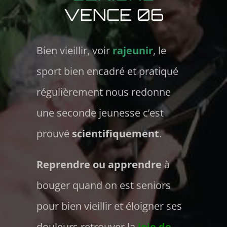
VENCE 06
Bien vieillir, voir
rajeunir
, le
sport bien encadré et pratiqué
régulièrement nous redonne
une seconde jeunesse c’est
prouvé
scientifiquement
.
Reprendre ou apprendre
à
bouger quand on est seniors
pour bien vieillir et éloigner ses
douleurs retrouver la
joie de