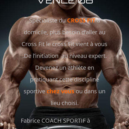
Spécialiste du
CROSS FIT
à
domicile, plus besoin d’aller au
Cross Fit le cross Fit vient à vous
.De l’initiation au niveau expert.
Devenez un athlète en
pratiquant cette discipline
sportive
chez vous
ou dans un
lieu choisi.
Fabrice COACH SPORTIF à