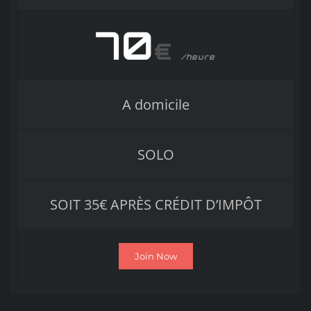
70
€
/heure
A domicile
SOLO
SOIT 35€ APRÈS CRÉDIT D’IMPÔT
Join Now