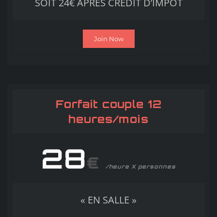
SOIT 24€ APRÈS CRÉDIT D’IMPÔT
Join Now
Forfait couple 12
heures/mois
28
€
/heure X personnes
« EN SALLE »