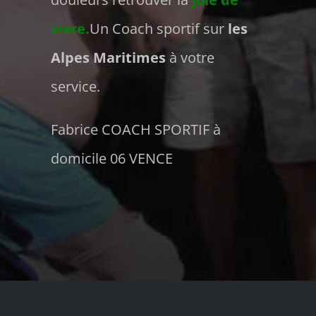
vivre.
Un Coach sportif sur
les
Alpes Maritimes
à votre
service.
Fabrice COACH SPORTIF à
domicile 06 VENCE