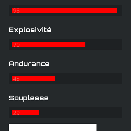
98
Explosivité
70
Andurance
43
Souplesse
29