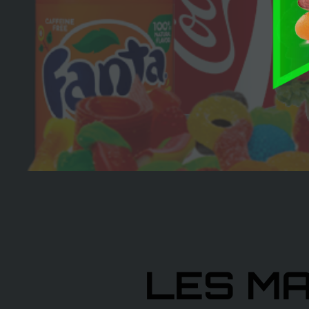
PL
LES M