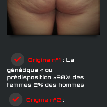
Origine n°1
: La
génétique « ou
prédisposition »90% des
femmes 2% des hommes
Origine n°2
: