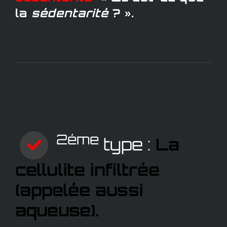
la
sédentarité
? ».
2éme
type :
La
cellulite infiltrée
(appelée aussi
aqueuse).