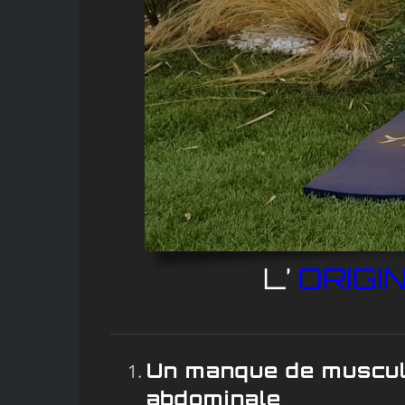
L’
ORIGI
Un manque de muscula
abdominale