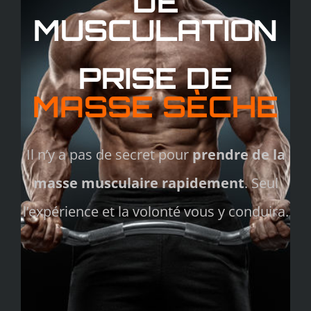
DE
MUSCULATION
PRISE DE
MASSE SÈCHE
Il n’y a pas de secret pour
prendre de la
masse musculaire rapidement
. Seul
l’expérience et la volonté vous y conduira.